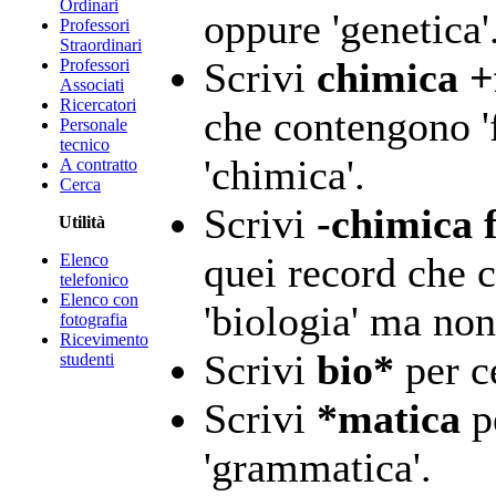
Ordinari
oppure 'genetica'
Professori
Straordinari
Scrivi
chimica +
Professori
Associati
Ricercatori
che contengono 'f
Personale
tecnico
'chimica'.
A contratto
Cerca
Scrivi
-chimica f
Utilità
quei record che c
Elenco
telefonico
Elenco con
'biologia' ma non
fotografia
Ricevimento
Scrivi
bio*
per ce
studenti
Scrivi
*matica
pe
'grammatica'.