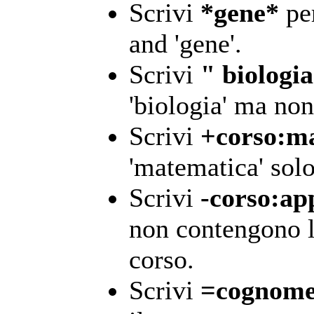
Scrivi
*gene*
per
and 'gene'.
Scrivi
" biologia
'biologia' ma non
Scrivi
+corso:m
'matematica' sol
Scrivi
-corso:ap
non contengono l
corso.
Scrivi
=cognome