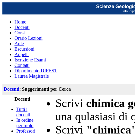
Scienze Geologich
Info:
dip
Home
Docenti
Corsi
Orario Lezioni
Aule
Escursioni
Appelli
Iscrizione Esami
Contatti
Dipartimento DIFEST
Laurea Magistrale
Docenti
: Suggerimenti per Cerca
Docenti
Scrivi
chimica g
Tutti i
una qulasiasi di 
docenti
In ordine
per ruolo
Scrivi
"chimica"
Professori