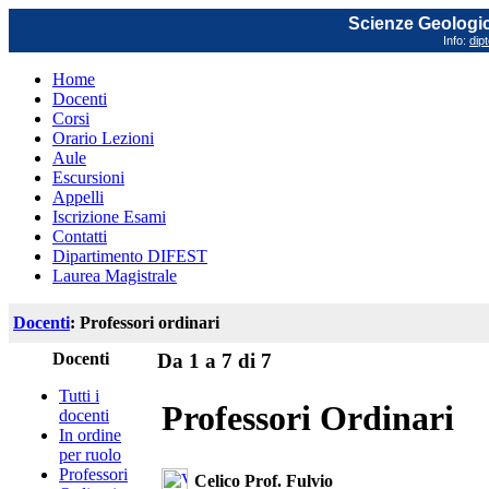
Scienze Geologich
Info:
dip
Home
Docenti
Corsi
Orario Lezioni
Aule
Escursioni
Appelli
Iscrizione Esami
Contatti
Dipartimento DIFEST
Laurea Magistrale
Docenti
: Professori ordinari
Docenti
Da 1 a 7 di 7
Tutti i
Professori Ordinari
docenti
In ordine
per ruolo
Professori
Celico Prof. Fulvio