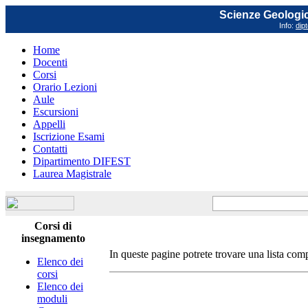
Scienze Geologich
Info:
dip
Home
Docenti
Corsi
Orario Lezioni
Aule
Escursioni
Appelli
Iscrizione Esami
Contatti
Dipartimento DIFEST
Laurea Magistrale
Corsi di
insegnamento
In queste pagine potrete trovare una lista co
Elenco dei
corsi
Elenco dei
moduli