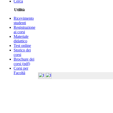
Cerca
Utilità
Ricevimento
studenti
Registrazione
ai corsi
Materiale
didattico
Test online
Storico dei
corsi
Brochure dei
corsi (pdf)
Corsi per
Facoltà