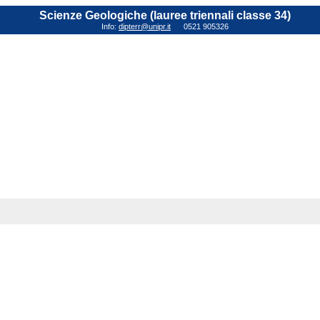
Scienze Geologiche (lauree triennali classe 34)
Info:
dipterr@unipr.it
0521 905326