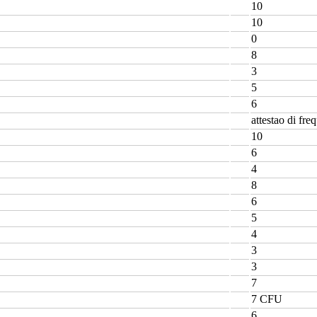
10
10
0
8
3
5
6
attestao di fre
10
6
4
8
6
5
4
3
3
7
7 CFU
6