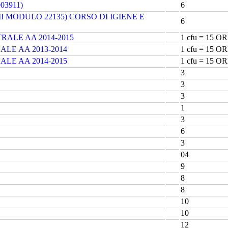
03911)
6
I MODULO 22135) CORSO DI IGIENE E
6
RALE AA 2014-2015
1 cfu = 15 O
LE AA 2013-2014
1 cfu = 15 O
LE AA 2014-2015
1 cfu = 15 O
3
3
3
1
3
6
3
04
9
8
8
10
10
12