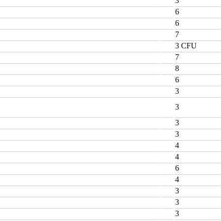
3
6
6
7
3 CFU
7
8
6
3
3
3
3
4
4
6
4
3
3
3