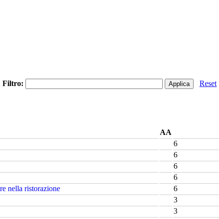
Filtro:
Reset
AA
6
6
6
6
e nella ristorazione
6
3
3