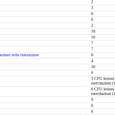
2
3
6
6
2
10
10
7
7
entare nella ristorazione
6
4
10
6
5 CFU lezioni 
esercitazioni (
6 CFU lezioni 
esercitazioni (
9
6
6