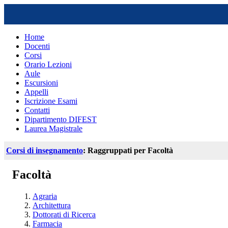
Home
Docenti
Corsi
Orario Lezioni
Aule
Escursioni
Appelli
Iscrizione Esami
Contatti
Dipartimento DIFEST
Laurea Magistrale
Corsi di insegnamento
: Raggruppati per Facoltà
Facoltà
Agraria
Architettura
Dottorati di Ricerca
Farmacia