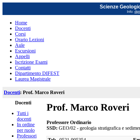
Scienze Geologich
Info:
dip
Home
Docenti
Corsi
Orario Lezioni
Aule
Escursioni
Appelli
Iscrizione Esami
Contatti
Dipartimento DIFEST
Laurea Magistrale
Docenti
: Prof. Marco Roveri
Docenti
Prof. Marco Roveri
Tutti i
docenti
Professore Ordinario
In ordine
SSD:
GEO/02 - geologia stratigrafica e sedime
per ruolo
Professori
Tel:
0521-905354
Em