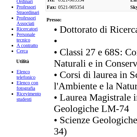
Ordinari
Professori
Fax:
0521-905354
Sk
Straordinari
Professori
Presso:
Associati
• Dottorato di Ricerc
Ricercatori
Personale
•
tecnico
A contratto
• Classi 27 e 68S: Co
Cerca
Naturali e in Conser
Utilità
Elenco
• Corsi di laurea in 
telefonico
Elenco con
l'Ambiente e la Nat
fotografia
Ricevimento
• Laurea Magistrale 
studenti
Geologiche LM-74
• Scienze Geologiche 
34)