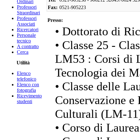
Ordinari
Professori
Fax:
0521-905223
Straordinari
Professori
Presso:
Associati
• Dottorato di Ric
Ricercatori
Personale
tecnico
• Classe 25 - Cla
A contratto
Cerca
LM53 : Corsi di 
Utilità
Tecnologia dei Ma
Elenco
telefonico
• Classe delle La
Elenco con
fotografia
Ricevimento
Conservazione e 
studenti
Culturali (LM-11
• Corso di Laurea