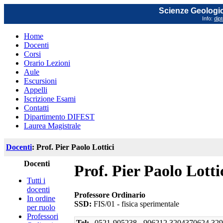
Scienze Geologich
Info:
dip
Home
Docenti
Corsi
Orario Lezioni
Aule
Escursioni
Appelli
Iscrizione Esami
Contatti
Dipartimento DIFEST
Laurea Magistrale
Docenti
: Prof. Pier Paolo Lottici
Docenti
Prof. Pier Paolo Lotti
Tutti i
docenti
Professore Ordinario
In ordine
SSD:
FIS/01 - fisica sperimentale
per ruolo
Professori
Tel:
0521-905238 - 906212 3204370624 32