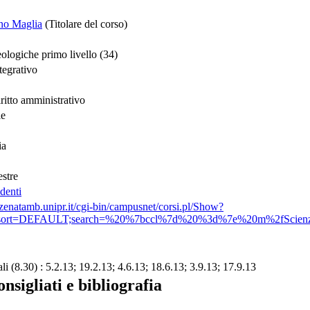
ano Maglia
(Titolare del corso)
ologiche primo livello (34)
tegrativo
ritto amministrativo
le
ia
stre
denti
nzenatamb.unipr.it/cgi-bin/campusnet/corsi.pl/Show?
;sort=DEFAULT;search=%20%7bccl%7d%20%3d%7e%20m%2fScienze
 (8.30) : 5.2.13; 19.2.13; 4.6.13; 18.6.13; 3.9.13; 17.9.13
onsigliati e bibliografia