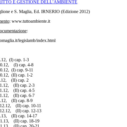
RITTO E GESTIONE DELL’AMBIENTE
iglione e S. Maglia, Ed. IRNERIO (Edizione 2012)
mento
: www.tuttoambiente.it
ocumentazione
:
maglia.it/legislamb/index.html
.12, (I) cap. 1-3
0.12, (I) cap. 4-8
0.12, (I) cap. 9-11
0.12, (II) cap. 1-2
.12, (II) cap. 2
1.12, (II) cap. 2-3
1.12, (II) cap. 4-5
1.12, (II) cap. 6-7
.12, (II) cap. 8-9
12.12, (II) cap. 10-11
12.12, (II) cap. 12-13
.13, (II) cap. 14-17
1.13, (II) cap. 18-19
1.13, (II) cap. 20-21