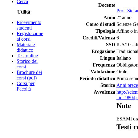
Cerca
Docente
Prof. Stef
Utilità
Anno
2° anno
Ricevimento
Corso di studi
Scienze Ge
studenti
Tipologia
Affine o in
Registrazione
Crediti/Valenza
6
ai corsi
Materiale
SSD
IUS/10 - di
didattico
Erogazione
Tradiziona
Test online
Lingua
Italiano
Storico dei
Frequenza
Obbligator
corsi
Valutazione
Orale
Brochure dei
corsi (pdf)
Periodo didattico
Primo seme
Corsi per
Storico
Anni prece
Facoltà
Avvalenza
http://scie
_id=980d
Note
ESAMI orali
Testi c