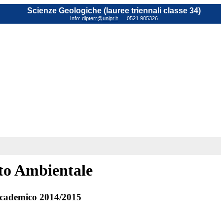
Scienze Geologiche (lauree triennali classe 34)
Info:
dipterr@unipr.it
0521 905326
tto Ambientale
cademico 2014/2015