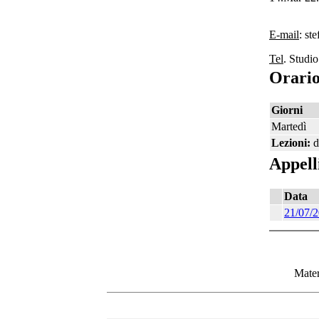
E-mail
: st
Tel
. Studi
Orario
Giorni
Martedì
Lezioni:
d
Appell
Data
21/07/
Mater