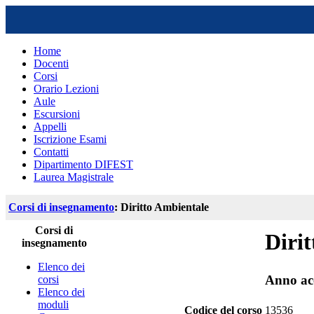
Home
Docenti
Corsi
Orario Lezioni
Aule
Escursioni
Appelli
Iscrizione Esami
Contatti
Dipartimento DIFEST
Laurea Magistrale
Corsi di insegnamento
: Diritto Ambientale
Corsi di
Diri
insegnamento
Elenco dei
Anno ac
corsi
Elenco dei
moduli
Codice del corso
13536