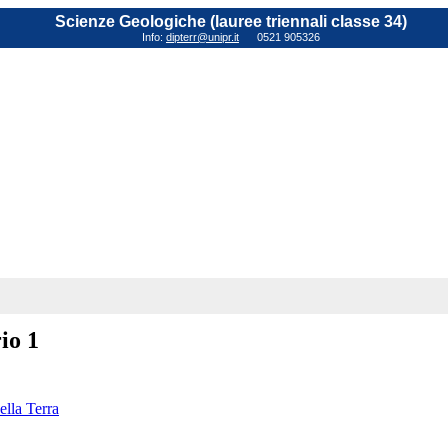
Scienze Geologiche (lauree triennali classe 34)
Info:
dipterr@unipr.it
0521 905326
io 1
ella Terra