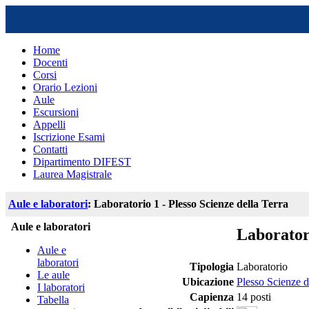
Home
Docenti
Corsi
Orario Lezioni
Aule
Escursioni
Appelli
Iscrizione Esami
Contatti
Dipartimento DIFEST
Laurea Magistrale
Aule e laboratori
: Laboratorio 1 - Plesso Scienze della Terra
Aule e laboratori
Laborator
Aule e
laboratori
Tipologia
Laboratorio
Le aule
Ubicazione
Plesso Scienze d
I laboratori
Capienza
14 posti
Tabella