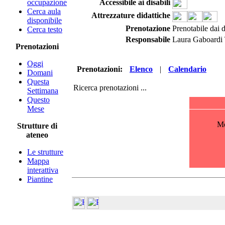
occupazione
Accessibile ai disabili
Cerca aula
Attrezzature didattiche
disponibile
Prenotazione
Prenotabile dai 
Cerca testo
Responsabile
Laura Gaboardi
Prenotazioni
Oggi
Prenotazioni:
Elenco
|
Calendario
Domani
Questa
Ricerca prenotazioni ...
Settimana
Questo
Mese
Strutture di
ateneo
Le strutture
Mappa
interattiva
Piantine