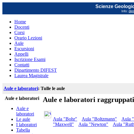
Scienze Geologich
Info:
dip
Home
Docenti
Corsi
Orario Lezioni
Aule
Escursioni
Appelli
Iscrizione Esami
Contatti
Dipartimento DIFEST
Laurea Magistrale
Aule e laboratori
: Tulle le aule
Aule e laboratori
Aule e laboratori raggruppat
Aule e
laboratori
Aula "Bohr"
Aula "Boltzmann"
Aula "
Le aule
"Maxwell"
Aula "Newton"
Aula "Ruth
I laboratori
Tabella