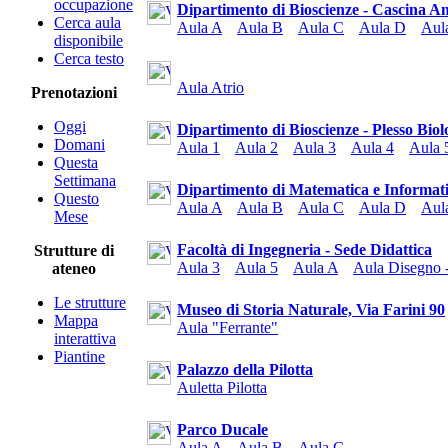
occupazione
Dipartimento di Bioscienze - Cascina 
Cerca aula
Aula A
Aula B
Aula C
Aula D
Aul
disponibile
Cerca testo
Aula Atrio
Prenotazioni
Oggi
Dipartimento di Bioscienze - Plesso Biol
Domani
Aula 1
Aula 2
Aula 3
Aula 4
Aula 5
Questa
Settimana
Dipartimento di Matematica e Informat
Questo
Aula A
Aula B
Aula C
Aula D
Aul
Mese
Facoltà di Ingegneria - Sede Didattica
Strutture di
Aula 3
Aula 5
Aula A
Aula Disegno -
ateneo
Le strutture
Museo di Storia Naturale, Via Farini 90
Mappa
Aula "Ferrante"
interattiva
Piantine
Palazzo della Pilotta
Auletta Pilotta
Parco Ducale
Aula A
Aula B
Aula C