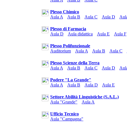
Plesso Chimico
Aula A
Aula B
Aula C
Aula D
Aul
Plesso di Farmacia
Aula D
Aula didattica
Aula E
Aula F
Plesso Polifunzionale
Auditorium
Aula A
Aula B
Aula C
Plesso Scienze della Terra
Aula A
Aula B
Aula C
Aula D
Aul
Podere "La Grande"
Aula A
Aula B
Aula D
Aula E
Settore Abilità Linguistiche (S.A.L.)
Aula "Grande"
Aula A
Ufficio Tecnico
Aula "Campagna"