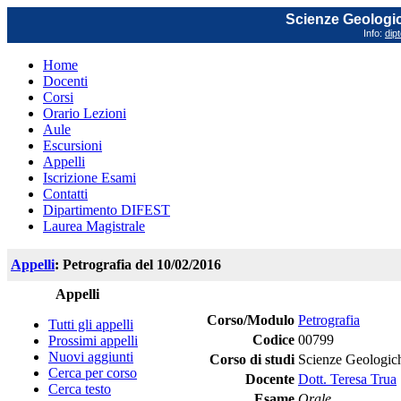
Scienze Geologich
Info:
dip
Home
Docenti
Corsi
Orario Lezioni
Aule
Escursioni
Appelli
Iscrizione Esami
Contatti
Dipartimento DIFEST
Laurea Magistrale
Appelli
: Petrografia del 10/02/2016
Appelli
Corso/Modulo
Petrografia
Tutti gli appelli
Codice
00799
Prossimi appelli
Nuovi aggiunti
Corso di studi
Scienze Geologich
Cerca per corso
Docente
Dott. Teresa Trua
Cerca testo
Esame
Orale