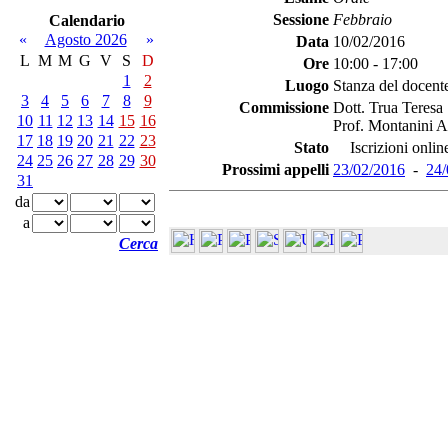
Sessione
Febbraio
Calendario
«
Agosto 2026
»
Data
10/02/2016
L
M
M
G
V
S
D
Ore
10:00 - 17:00
1
2
Luogo
Stanza del docent
3
4
5
6
7
8
9
Commissione
Dott. Trua Teresa
10
11
12
13
14
15
16
Prof. Montanini A
17
18
19
20
21
22
23
Stato
Iscrizioni online
24
25
26
27
28
29
30
Prossimi appelli
23/02/2016
-
24/
31
da
a
Cerca