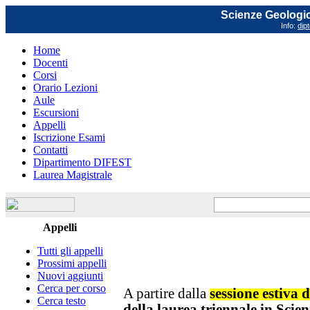
Scienze Geologich
Info:
dip
Home
Docenti
Corsi
Orario Lezioni
Aule
Escursioni
Appelli
Iscrizione Esami
Contatti
Dipartimento DIFEST
Laurea Magistrale
Appelli
Tutti gli appelli
Prossimi appelli
Nuovi aggiunti
Cerca per corso
A partire dalla
sessione estiva 
Cerca testo
della laurea triennale in Scie