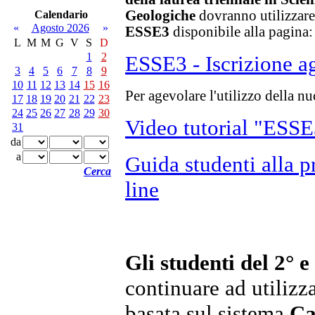
Geologiche
dovranno utilizzare 
Calendario
«
Agosto 2026
»
ESSE3
disponibile alla pagina:
L
M
M
G
V
S
D
1
2
ESSE3 - Iscrizione a
3
4
5
6
7
8
9
10
11
12
13
14
15
16
Per agevolare l'utilizzo della n
17
18
19
20
21
22
23
24
25
26
27
28
29
30
Video tutorial "ESSE3
31
da
a
Guida studenti alla p
Cerca
line
Gli studenti del 2° e
continuare ad utilizza
basata sul sistema
Ca