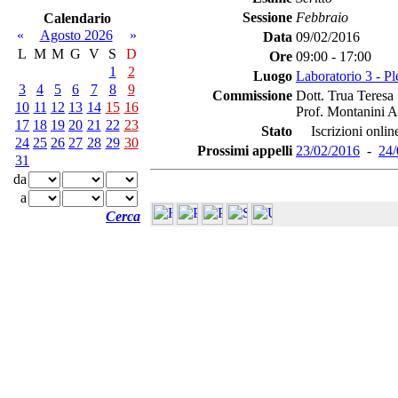
Sessione
Febbraio
Calendario
«
Agosto 2026
»
Data
09/02/2016
L
M
M
G
V
S
D
Ore
09:00 - 17:00
1
2
Luogo
Laboratorio 3 - Pl
3
4
5
6
7
8
9
Commissione
Dott. Trua Teresa
10
11
12
13
14
15
16
Prof. Montanini A
17
18
19
20
21
22
23
Stato
Iscrizioni online
24
25
26
27
28
29
30
Prossimi appelli
23/02/2016
-
24/
31
da
a
Cerca