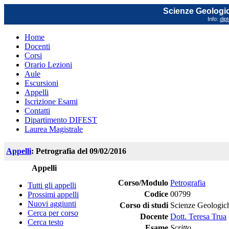
Scienze Geologich
Info:
dip
Home
Docenti
Corsi
Orario Lezioni
Aule
Escursioni
Appelli
Iscrizione Esami
Contatti
Dipartimento DIFEST
Laurea Magistrale
Appelli
: Petrografia del 09/02/2016
Appelli
Corso/Modulo
Petrografia
Tutti gli appelli
Codice
00799
Prossimi appelli
Nuovi aggiunti
Corso di studi
Scienze Geologich
Cerca per corso
Docente
Dott. Teresa Trua
Cerca testo
Esame
Scritto