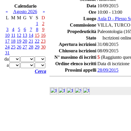
Data
10/09/2015
Calendario
«
Agosto 2026
»
Ore
10:00 - 13:00
L
M
M
G
V
S
D
Luogo
Aula D - Plesso S
1
2
Commissione
VILLA, TURCO
3
4
5
6
7
8
9
Propedeuticità
Paleontologia (16
10
11
12
13
14
15
16
Stato
Iscrizioni onlin
17
18
19
20
21
22
23
Apertura iscrizioni
31/08/2015
24
25
26
27
28
29
30
Chiusura iscrizioni
08/09/2015
31
N° massimo di iscritti
5
(Raggiunto quest
da
Ordine elenco iscritti
Data di iscrizione
a
Prossimi appelli
28/09/2015
Cerca