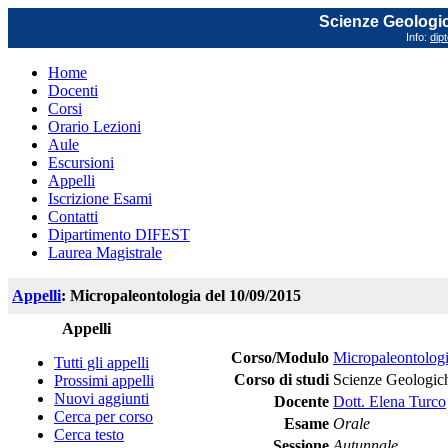
Scienze Geologich
Info:
dip
Home
Docenti
Corsi
Orario Lezioni
Aule
Escursioni
Appelli
Iscrizione Esami
Contatti
Dipartimento DIFEST
Laurea Magistrale
Appelli
: Micropaleontologia del 10/09/2015
Appelli
Corso/Modulo
Micropaleontolog
Tutti gli appelli
Corso di studi
Scienze Geologich
Prossimi appelli
Nuovi aggiunti
Docente
Dott. Elena Turco
Cerca per corso
Esame
Orale
Cerca testo
Sessione
Autunnale